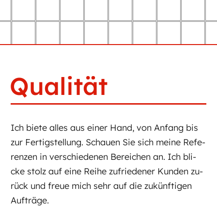
Qualität
Ich biete al­les aus ei­ner Hand, von An­fang bis
zur Fer­tig­stel­lung. Scha­u­en Sie sich meine Re­fe­
ren­zen in ver­schie­de­nen Be­rei­chen an. Ich bli­
cke stolz auf eine Rei­he zu­frie­de­ner Kun­den zu­
rück und freu­e mich sehr auf die zu­kün­fti­gen
Auf­trä­ge.