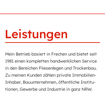
Leistungen
Mein Be­trieb basiert in Frechen und bie­tet seit
1981 ei­nen kom­plet­ten hand­werk­li­chen Ser­vice
in den Be­rei­chen Flie­senle­gen und Tro­cken­bau.
Zu meinen Kun­den zählen pri­va­te Immobilien-
Inhaber, Ba­u­un­ter­neh­men, öf­fen­tli­che In­sti­tu­
tio­nen, Ge­wer­be und In­dus­trie in ganz NRW.