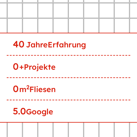
40
Jahre
Erfahrung
0
+
Projekte
0
2
m
Fliesen
5
.0
Google