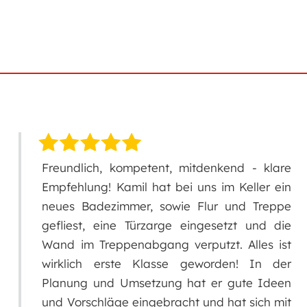
enkend - klare
Kamil hat unser Bad vom fe
s im Keller ein
und uns auch hinterher
lur und Treppe
Montage eines Hochschrank
gesetzt und die
Qualität seiner Arbeit ist 
tzt. Alles ist
sind mit dem Ergebnis abs
orden! In der
Vielen herzlichen Dank Ka
 er gute Ideen
hilfsbereit und flexibel warst!
nd hat sich mit