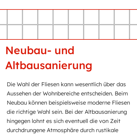
Neubau- und
Altbausanierung
Die Wahl der Flie­sen kann we­sent­lich über das
Aus­se­hen der Wohn­be­rei­che ent­schei­den. Beim
Neu­bau kön­nen bei­spiels­wei­se mo­der­ne Flie­sen
die rich­ti­ge Wahl sein. Bei der Alt­bau­sa­nie­rung
hin­ge­gen lohnt es sich even­tu­ell die von Zeit
durch­drun­ge­ne At­mo­sphä­re durch rus­ti­ka­le