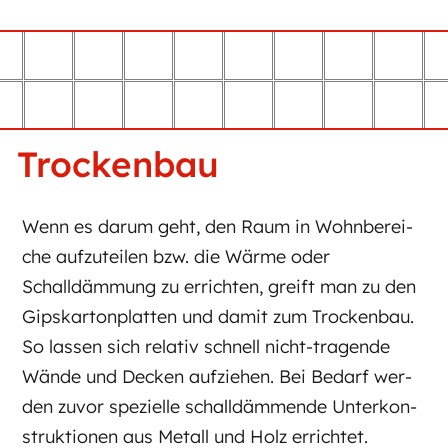
Trockenbau
Wenn es dar­um geht, den Raum in Wohn­be­rei­
che auf­zu­tei­len bzw. die Wär­me­ oder
Schalldämmung zu er­rich­ten, greift man zu den
Gips­kar­ton­plat­ten und da­mit zum Tro­cken­bau.
So las­sen sich re­la­tiv schnell nicht-tragende
Wän­de und De­cken auf­zie­hen. Bei Be­darf wer­
den zu­vor spe­zi­el­le schall­däm­men­de Un­ter­kon­
struk­tio­nen aus Me­tall und Holz er­rich­tet.