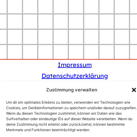
Impressum
Datenschutzerklärung
Cookies-Richtlinien (EU)
Zustimmung verwalten
Disclaimer/Credits
Um dir ein optimales Erlebnis zu bieten, verwenden wir Technologien wie
Cookies, um Geräteinformationen zu speichern und/oder darauf zuzugreifen.
Wenn du diesen Technologien zustimmst, können wir Daten wie das
© 2025 Fliesen-Kamil
Surfverhalten oder eindeutige IDs auf dieser Website verarbeiten. Wenn du
deine Zustimmung nicht erteilst oder zurückziehst, können bestimmte
Merkmale und Funktionen beeinträchtigt werden.
digitaurus.de